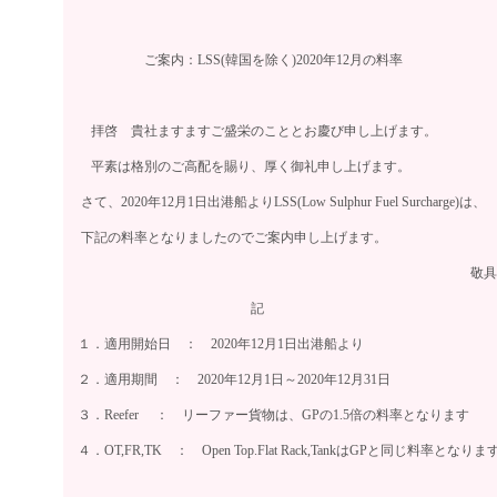
ご案内：LSS(韓国を除く)2020年12月の料率
拝啓 貴社ますますご盛栄のこととお慶び申し上げます。
平素は格別のご高配を賜り、厚く御礼申し上げます。
さて、2020年12月1日出港船よりLSS(Low Sulphur Fuel Surcharge)は、
下記の料率となりましたのでご案内申し上げます。
敬具
記
１．適用開始日 ： 2020年12月1日出港船より
２．適用期間 ： 2020年12月1日～2020年12月31日
３．Reefer ： リーファー貨物は、GPの1.5倍の料率となります
４．OT,FR,TK ： Open Top.Flat Rack,TankはGPと同じ料率となりま