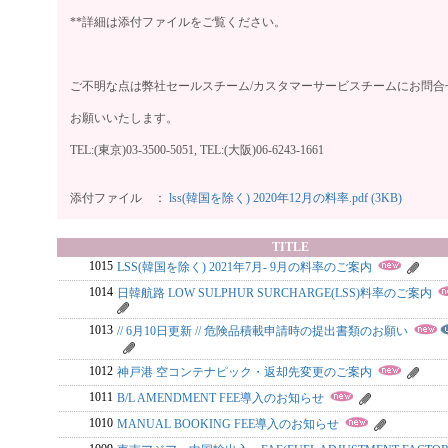
**詳細は添付ファイルをご覧ください。
ご不明な点は弊社セールスチーム/カスタマーサービスチームにお問合
お願いいたします。
TEL:(東京)03-3500-5051, TEL:(大阪)06-6243-1661
添付ファイル ：
lss(韓国を除く) 2020年12月の料率.pdf (3KB)
TITLE
1015
LSS(韓国を除く) 2021年7月- 9月の料率のご案内
1014
日韓航路 LOW SULPHUR SURCHARGE(LSS)料率のご案内
1013
// 6月10日更新 // 危険品積載申請時の提出書類のお願い
1012
神戸港 空コンテナピック・返却先変更のご案内
1011
B/L AMENDMENT FEE導入のお知らせ
1010
MANUAL BOOKING FEE導入のお知らせ