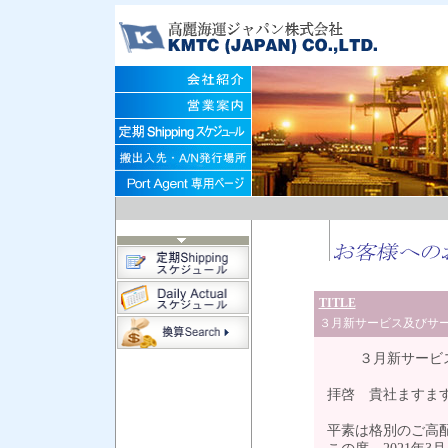
TITLE
３月新サービス及びサ
３月新サービス
拝啓 貴社ますま
平素は格別のご高