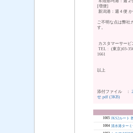
常陸那珂港：週２便
[増便]
新潟港：週４便 か
ご不明な点は弊社
す。
カスタマーサー
TEL : (東京)03-350
16
以
添付ファイル ：
せ.pdf (3KB)
1005
JKS2ルート
1004
清水港ターミ