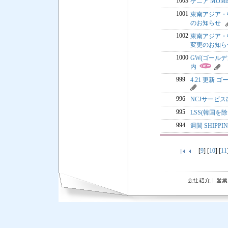
1003
ケニア MOM
1001
東南アジア・中国
のお知らせ
1002
東南アジア・中国
変更のお知ら
1000
GW(ゴール
内
999
4.21 更新 
996
NCJサービ
995
LSS(韓国を除
994
週間 SHIPP
[
9
] [
10
] [
11