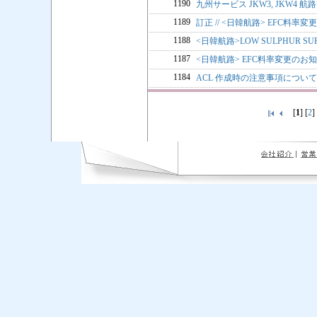
1190
九州サービス JKW3, JKW4 
1189
訂正 // <日韓航路> EFC料率変更
1188
<日韓航路>LOW SULPHUR SU
1187
<日韓航路> EFC料率変更のお知ら
1184
ACL 作成時の注意事項について
[
1
] [
2
]