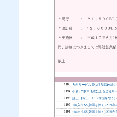
ー記
＊現行 ： ￥１，５００B/L 又
＊改訂後 ： \ ２，０００B/L 又
＊実施日 ： 平成１７年６月1
尚、詳細につきましては弊社営業部
以上
1195
九州サービス JKW4 航路改編
1194
令和8年熊本地震による当社サ
1193
訂正 【輸出：LSS(韓国を除く) 
1192
<輸入>LSS(韓国を除く) 2026年
1191
<輸出>LSS(韓国を除く) 2026年