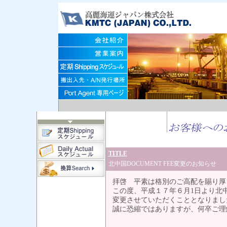
TITLE
北中国DOCUMENT FEE変更のお知らせ
拝啓 平素は格別のご高配を賜り厚
この度、平成１７年６月1日より北中国
変更させていただくこととなりまし
誠に恐縮ではありますが、何卒ご理