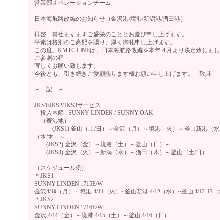
営業部オペレーションチーム
日本海航路改編のお知らせ（金沢港/境港/新潟港/酒田港）
拝啓 貴社ますますご盛栄のこととお慶び申し上げます。
平素は格別のご高配を賜り、厚く御礼申し上げます。
この度、KMTC LINEは、日本海航路改編を本年４月より決定致しま
ご参照の程
宜しくお願い致します。
今後とも、引き続きご愛顧賜ります様お願い申し上げます。 敬具
－ 記 －
JKS1/JKS2/JKS3サービス
投入本船 : SUNNY LINDEN / SUNNY OAK
（寄港地）
(JKS1) 釜山（土/日）～金沢（月）～境港（火）～釜山新港（
（水/木）～
(JKS2) 金沢（金）～境港（土）～釜山（日）～
(JKS3) 金沢（火）～新潟（水）～酒田（木）～釜山（土/日）
（スケジュール例）
＊JKS1
SUNNY LINDEN 1715E/W
金沢4/10（月）～境港 4/11（火）~釜山新港 4/12（水）~釜山 4/12-13
＊JKS2
SUNNY LINDEN 1716E/W
金沢 4/14（金）～境港 4/15（土）～釜山 4/16（日）