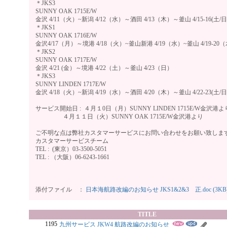
＊JKS3
SUNNY OAK 1715E/W
金沢 4/11（火）~新潟 4/12（水）～酒田 4/13（木）～釜山 4/15-16(土/
＊JKS1
SUNNY OAK 1716E/W
金沢4/17（月）～境港 4/18（火）~釜山新港 4/19（水）~釜山 4/19-20
＊JKS2
SUNNY OAK 1717E/W
金沢 4/21 (金）～境港 4/22（土）～釜山 4/23（日）
＊JKS3
SUNNY LINDEN 1717E/W
金沢 4/18（火）~新潟 4/19（水）～酒田 4/20（木）～釜山 4/22-23(土/
サービス開始日 : ４月１0日（月）SUNNY LINDEN 1715E/W金沢港よ
４月１１日（火）SUNNY OAK 1715E/W金沢港より
ご不明な点は弊社カスタマーサービスにお問い合わせをお願い致しま
カスタマーサービスチーム
TEL : (東京）03-3500-5051
TEL : （大阪）06-6243-1661
以
添付ファイル ：
日本海航路改編のお知らせ JKS1&2&3 正.doc (3KB
TITLE
1195
九州サービス JKW4 航路改編のお知らせ