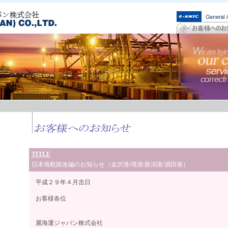
TITLE
日本海航路改編のお知らせ（金沢港/境港/新潟港/酒田港）
平成２９年４月吉日
お客様各位
麗海運ジャパン株式会社