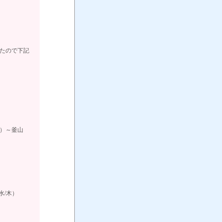
したので下記
水）～釜山
（水/木）