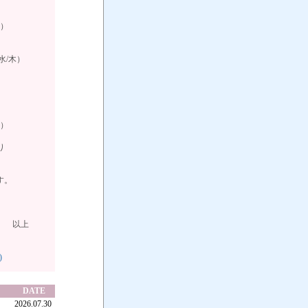
日）
（水/木）
日）
り
す。
上
)
DATE
2026.07.30