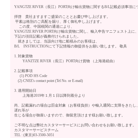
YANGTZE RIVER（長江）PORT向け輸出貨物に関するB/L記載必須事項に
拝啓 貴社ますますご盛栄のこととお慶び申し上げます。
平素は格別のご高配を賜り、厚く御礼申し上げます。
この度、中国税関の通達により、
YANGTZE RIVER PORT向け輸出貨物に関し、輸入申告マニフェスト上に
下記の項目記載が義務付けられました。
就きましては、当該向け地に船積みのお客様は、
B/L INSTRUCTIONにて下記情報の御提供をお願い致します。 敬具
1. 対象貨物
YANZTZE RIVER（長江）PORT向け貨物 （上海港経由）
2. 記載事項
(1) POD HS Code
(2) CNEE's contact point (Tel No. or E-mail)
3. 適用開始日
上海港2019年１月１日以降到着分より
尚、記載漏れの場合は罰金対象（お客様負担）や輸入通関に支障をきたし
遅れ等が
生じる場合が御座いますので、御留意頂けます様お願い致します。
ご不明な点は弊社カスタマーサービスにお問い合わせをお願い致します。
カスタマーサービスチーム
TEL : (東京)03-3500-5051