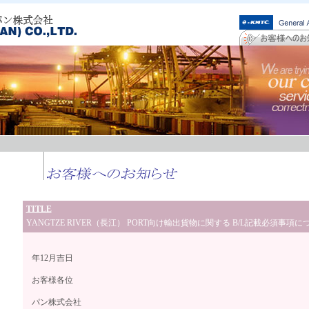
TITLE
YANGTZE RIVER（長江） PORT向け輸出貨物に関する B/L記載必須事項に
平成3
年12月吉日
お客様各位
高麗海運
パン株式会社