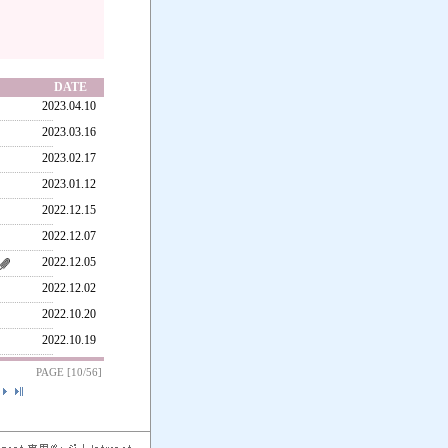
1
DATE
2023.04.10
2023.03.16
2023.02.17
2023.01.12
2022.12.15
2022.12.07
2022.12.05
2022.12.02
2022.10.20
2022.10.19
PAGE [10/56]