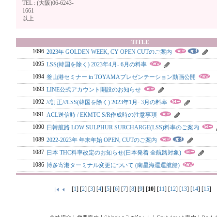
TEL : (大阪)06-6243-
166
以上
TITLE
1096
2023年 GOLDEN WEEK, CY OPEN CUTのご案内
1095
LSS(韓国を除く) 2023年4月- 6月の料率
1094
釜山港セミナー in TOYAMAプレゼンテーション動画公開
1093
LINE公式アカウント開設のお知らせ
1092
///訂正///LSS(韓国を除く) 2023年1月- 3月の料率
1091
ACL送信時 / EKMTC S/R作成時の注意事項
1090
日韓航路 LOW SULPHUR SURCHARGE(LSS)料率のご案内
1089
2022-2023年 年末年始 OPEN, CUTのご案内
1087
日本 THC料率改定のお知らせ(日本発着 全航路対象)
1086
博多寄港ターミナル変更について (南星海運運航船)
[
1
] [
2
] [
3
] [
4
] [
5
] [
6
] [
7
] [
8
] [
9
] [
10
] [
11
] [
12
] [
13
] [
14
] [
15
]