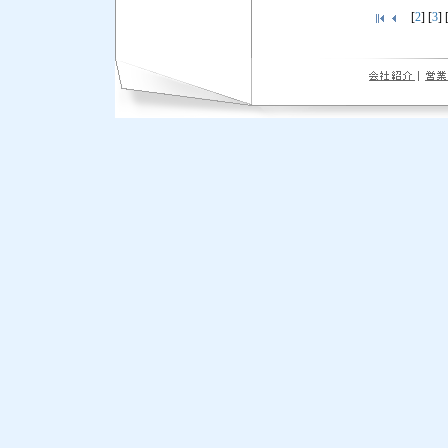
[
2
] [
3
] 