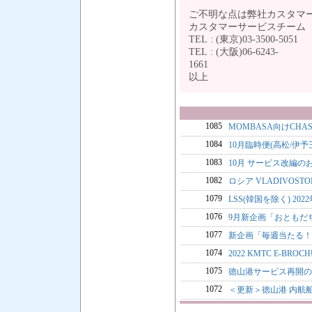
ご不明な点は弊社カスタマ
カスタマーサービスチー
TEL : (東京)03-3500-5051
TEL : (大阪)06-6243-
1
以上
1085
MOMBASA向けCHAS
1084
10月臨時便(高松/伊予
1083
10月 サービス改編の
1082
ロシア VLADIVOST
1079
LSS(韓国を除く) 202
1076
9月新企画「おともだ
1077
新企画「毎週当たる！
1074
2022 KMTC E-BRO
1075
徳山港サービス再開の
1072
＜更新＞徳山港 内航