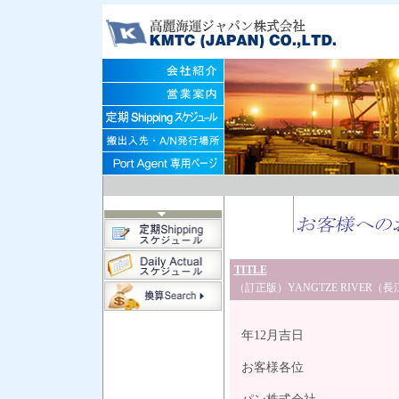
TITLE
（訂正版）YANGTZE RIVER（
平
年12月吉日
お客様各位
高