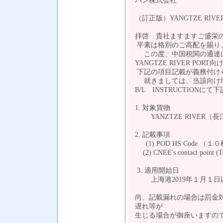
パン株式会社
（訂正版）YANGTZE RI
拝啓 貴社ますますご盛栄
平素は格別のご高配を賜り
この度、中国税関の通達
YANGTZE RIVER P
下記の項目記載が義務付け
就きましては、当該向け
B/L INSTRUCTION
1. 対象貨物
YANZTZE RIVER（
2. 記載事項
(1) POD HS Code （１０桁
(2) CNEE's contact point (Te
3. 適用開始日
上海港2019年１月１日
尚、記載漏れの場合は罰金
遅れ等が
生じる場合が御座いますの