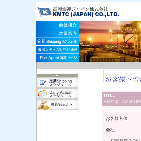
TITLE
日韓航路 LOW SULPH
202
お客様各位
高麗
会社