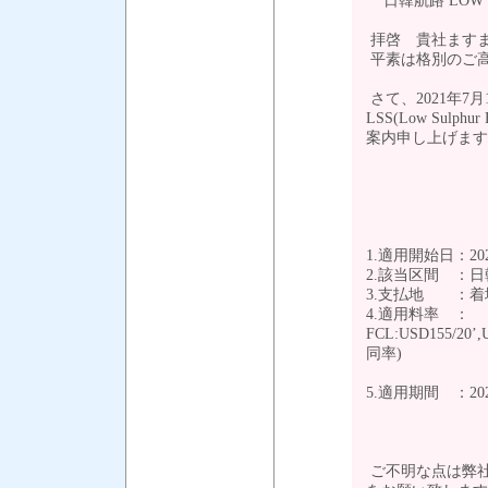
日韓航路 LOW S
拝啓 貴社ます
平素は格別のご
さて、2021年7
LSS(Low Sulp
案内申し上げます
1.適用開始日：20
2.該当区間 ：
3.支払地 ：着
4.適用料率 ：
FCL:USD155/20’
同率)
LCL:U
5.適用期間 ：20
ご不明な点は弊社