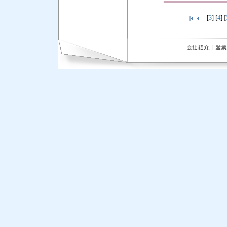
[
3
] [
4
] [