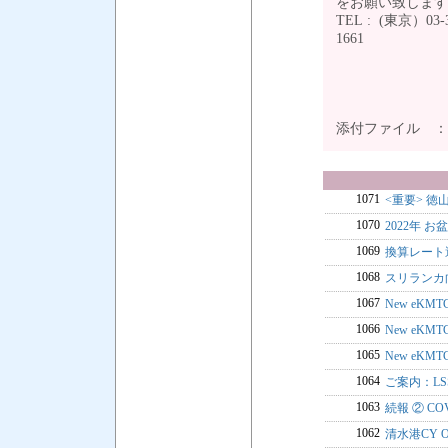
をお願い致しま
TEL : (東京）03-3
16
添付ファイル 
1071
<重要> 
1070
2022年 お
1069
換算レート
1068
スリランカ
1067
New eK
1066
New eKM
1065
New eKMTC
1064
ご案内：LSS
1063
続報 ② C
1062
清水港CY 