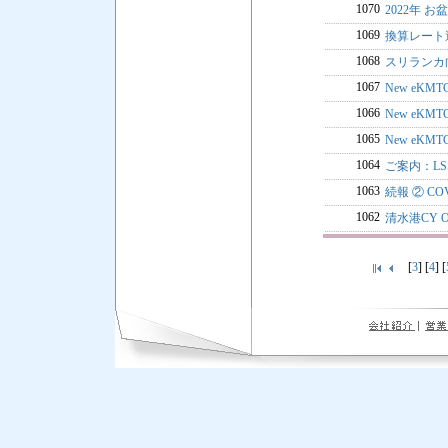
1070
2022年 お
1069
換算レート
1068
スリランカ
1067
New eK
1066
New eKM
1065
New eKMTC
1064
ご案内：LSS
1063
続報 ② C
1062
清水港CY 
[
3
] [
4
] [