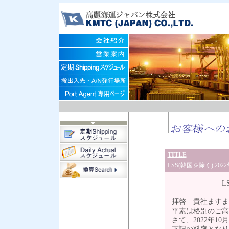
TITLE
LSS(韓国を除く) 202
LSS(韓国を除
拝啓 貴社ますま
平素は格別のご高
さて、2022年10月1日