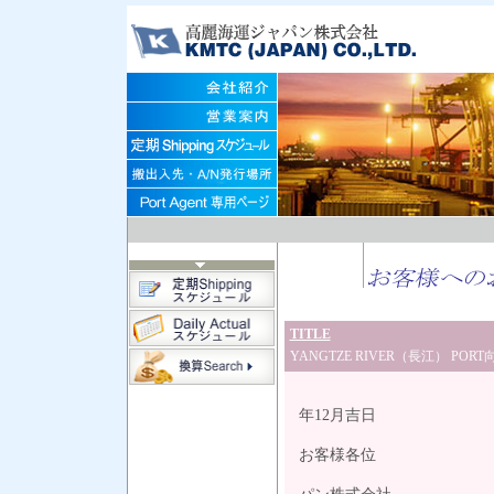
TITLE
YANGTZE RIVER（長江） P
平
年12月吉日
お客様各位
高