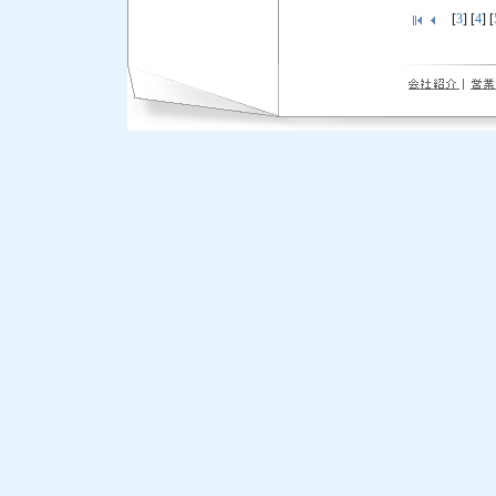
[
3
] [
4
] [