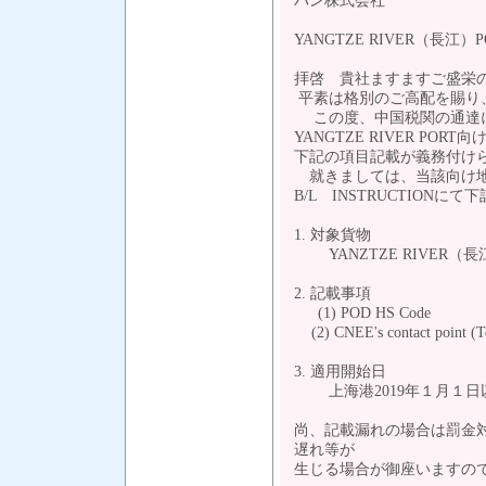
パン株式会社
YANGTZE RIVER（長
拝啓 貴社ますますご盛栄
平素は格別のご高配を賜り
この度、中国税関の通達
YANGTZE RIVER P
下記の項目記載が義務付け
就きましては、当該向け地
B/L INSTRUCTION
1. 対象貨物
YANZTZE RIVER（
2. 記載事項
(1) POD HS Code
(2) CNEE's contact point (Te
3. 適用開始日
上海港2019年１月１日
尚、記載漏れの場合は罰金
遅れ等が
生じる場合が御座いますの