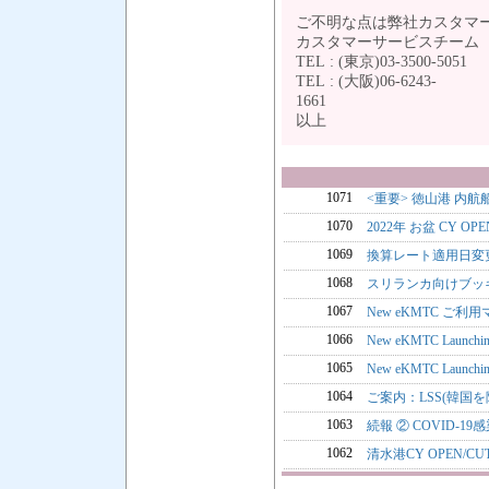
ご不明な点は弊社カスタマ
カスタマーサービスチー
TEL : (東京)03-3500-5051
TEL : (大阪)06-6243-
1
以上
1071
<重要> 徳山港 内
1070
2022年 お盆 CY O
1069
換算レート適用日変
1068
スリランカ向けブッ
1067
New eKMTC ご利
1066
New eKMTC Lau
1065
New eKMTC Launchi
1064
ご案内：LSS(韓国を除
1063
続報 ② COVID-
1062
清水港CY OPEN/