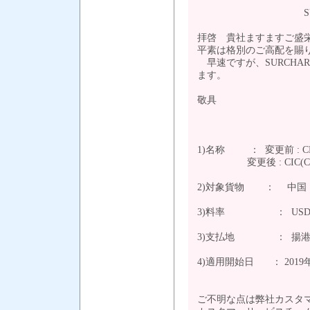
SURCHARG
拝啓 貴社ますますご盛
平素は格別のご高配を賜
早速ですが、SURCHA
ます。
敬具
1)名称 ： 変更前 : CRC(
変更後 : CIC(CONTI
2)対象貨物 ：
3)料率 ： USD30.00
3)支払地 ： 揚
4)適用開始日 ： 201
ご不明な点は弊社カスタ