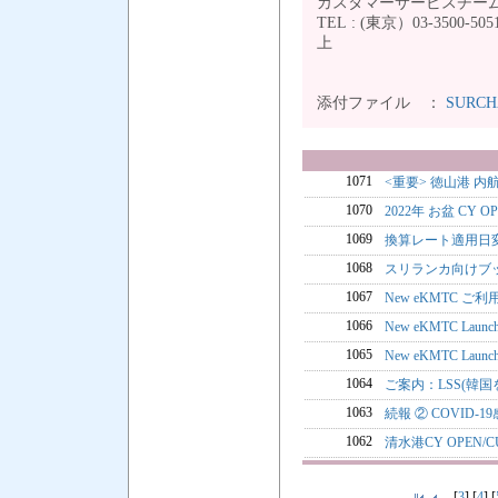
カスタマーサービスチー
TEL : (東京）03-3
上
添付ファイル ：
SURC
1071
<重要> 徳山港 
1070
2022年 お盆 CY 
1069
換算レート適用日
1068
スリランカ向けブ
1067
New eKMTC ご
1066
New eKMTC La
1065
New eKMTC Launc
1064
ご案内：LSS(韓国を
1063
続報 ② COVID
1062
清水港CY OPEN
[
3
] [
4
] [