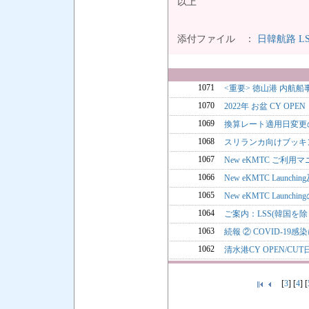
以上
添付ファイル ：
日韓航路 LSS 
1071
<重要> 徳山港 内航
1070
2022年 お盆 CY OP
1069
換算レート適用日変更
1068
スリランカ向けブッキ
1067
New eKMTC ご利用
1066
New eKMTC Laun
1065
New eKMTC Launching
1064
ご案内：LSS(韓国を除く)
1063
続報 ② COVID-1
1062
清水港CY OPEN/C
[
3
] [
4
] [