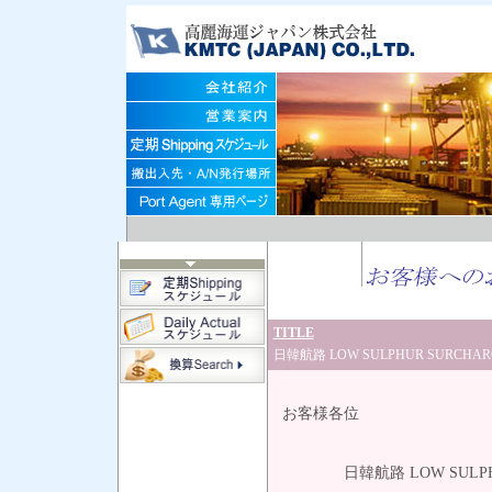
TITLE
日韓航路 LOW SULPHUR SURCHA
202
お客様各位
高麗海運
日韓航路 LOW SULPHUR