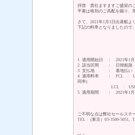
拝啓 貴社ますますご盛栄の
平素は格別のご高配を賜り、
さて、2021年1月1日出港船より日韓航路
下記の料率となりましたので
1. 適用開始日 ： 2021年1
2. 該当区間 ： 日韓航路
3. 支払地 ： 着地払い
4. 適用料率 ： FCL : USD95/
同率)
LCL : USD6
5. 適用期間 ： 2021年1月
ご不明な点は弊社セールスチ
TEL : (東京）03-350