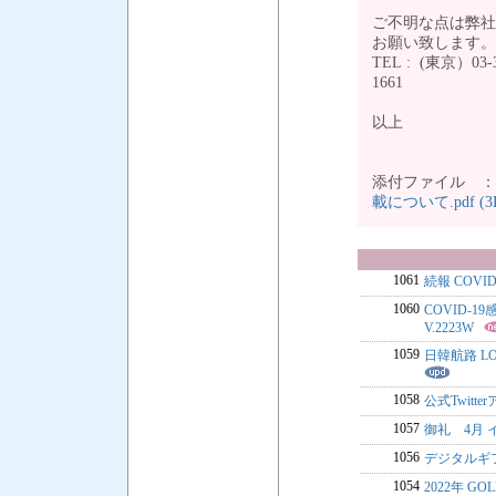
ご不明な点は弊社
お願い致します
TEL : (東京）03-35
16
以上
添付ファイル 
載について.pdf (3
1061
続報 COV
1060
COVID-1
V.2223W
1059
日韓航路 LO
1058
公式Twit
1057
御礼 4月
1056
デジタルギ
1054
2022年 GO