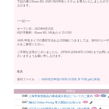
下記の通りHouse B/L AMS 代行申告システム を導入いたしましたの
上げます。
===記===
オープン日：2025年8月25日
代行手数料：House B/L 1件あたり 35 USD
AMS 申告タイプの選択方法および詳細につきましては、添付のユー
ルをご参照ください。
ご不明な点等がございましたら、(JPDOC@EKMTC.COM) までお問
さいますようお願い申し上げます。
敬具
添付ファイル ：
AMS代行申告USER GUIDE JP VER.pdf (3KB)
TITLE
1048
上海寄港危険品の構成成分表記についてのご案内
1047
[輸出] Online-Pricing 導入開始のお知らせ
1046
///訂正/// LSS(韓国を除く) 2022年1月- 3月の料率