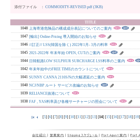
添付ファイル ：
COMMODITY-REVISED.pdf (3KB)
TITLE
1048
上海寄港危険品の構成成分表記についてのご案内
1047
[輸出] Online-Pricing 導入開始のお知らせ
1046
///訂正/// LSS(韓国を除く) 2022年1月- 3月の料率
1045
2021-2022年 年末年始 OPEN, CUTのご案内
1044
日韓航路LOW SULPHUR SURCHARGE LSS料率のご案内
1042
年末年始中のFREE TIMEのカウントについて
1041
SUNNY CANNA 2116S/Nの大幅遅延のご案内
1040
NCJ/NBP ルート サービス改編のお知らせ
1039
RELIANCE抜港について
1038
FAF , YAS料率及び各種サーチャージの照会について
[
5
] [
6
] [
7
] [
8
] [
9
] [
10
] [
11
] [
12
] [
13
] [
14
] [
15
] [
16
] [
17
] [
18
] [
19