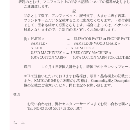
表題のとおり、マニフェスト上の品名の記載についての指導がありまし
ご連絡致します。
－ 記 －
品名として数字、アルファベット、記号文字、大まかに表す言葉、
ブランドネームだけを記載することは出来なくなります。（添付参
そして、品名も細かく必要となります。場合によっては、ペナルテ
対象となりますので、ご対応のほど宜しくお願い致します。
例）PARTS × → ELEVATOR PARTS or ENGINE PARTS
SAMPLE × → SAMPLE OF WOOD CHAIR ○
NIKE × → NIKE SHOES ○
USED MACHINERY × → USED COPY MACHINE ○
100% COTTON YARN× → 100% COTTON YARN FOR CLOTHES
適用 ： １０月１日韓国入港分より、韓国でのトランシップカー
ACLで送信いただいておりますお客様は、項目：品名欄上の記載に
また、KMTCのE-S/Rをご利用のお客様は、Commodity欄とDescription of
欄の記載にご注意いただき、同じ表記をお願い致します。
敬具
お問い合わせは、弊社カスタマーサービスまでお問い合わせ願い
TEL NO.03-3500-5051 / 03-3500-5074
以 上