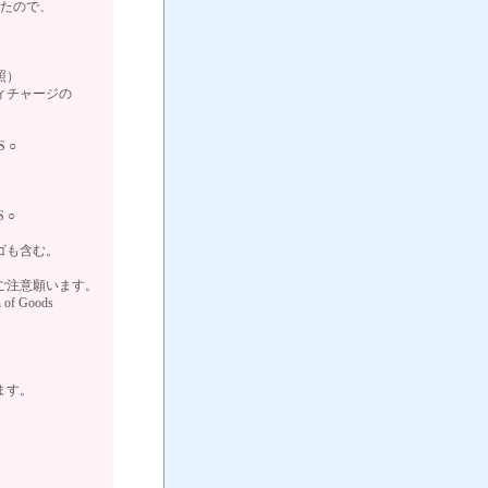
たので、
照）
ィチャージの
 ○
 ○
ゴも含む。
ご注意願います。
 Goods
ます。