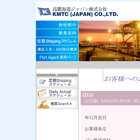
TITLE
（訂正版）YANGTZE RIVER（
平
年12月吉日
お客様各位
高