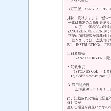
パン株式会社
（訂正版）YANGTZE RI
拝啓 貴社ますますご盛栄
平素は格別のご高配を賜り
この度、中国税関の通達
YANGTZE RIVER P
下記の項目記載が義務付け
就きましては、当該向け
B/L INSTRUCTION
1. 対象貨物
YANZTZE RIVER（
2. 記載事項
(1) POD HS Code （１０桁
(2) CNEE's contact point (Te
3. 適用開始日
上海港2019年１月１日
尚、記載漏れの場合は罰金
遅れ等が
生じる場合が御座いますの