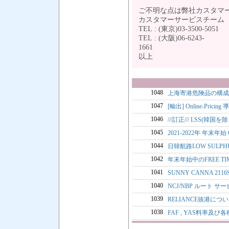
ご不明な点は弊社カスタマ
カスタマーサービスチー
TEL : (東京)03-3500-5051
TEL : (大阪)06-6243-
1
以上
1048
上海寄港危険品の構成
1047
[輸出] Online-Pric
1046
///訂正/// LSS(韓国を
1045
2021-2022年 年末年始
1044
日韓航路LOW SULPH
1042
年末年始中のFREE T
1041
SUNNY CANNA 2
1040
NCJ/NBP ルート 
1039
RELIANCE抜港につ
1038
FAF , YAS料率