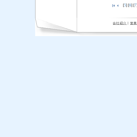
[
5
] [
6
] [
7