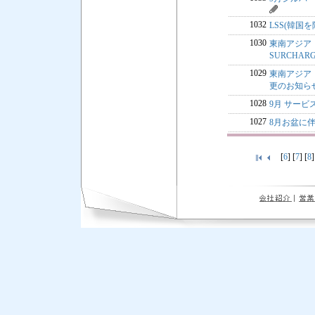
1032
LSS(韓国を除
1030
東南アジア・中
SURCHA
1029
東南アジア・中
更のお知ら
1028
9月 サー
1027
8月お盆に伴
[
6
] [
7
] [
8
]