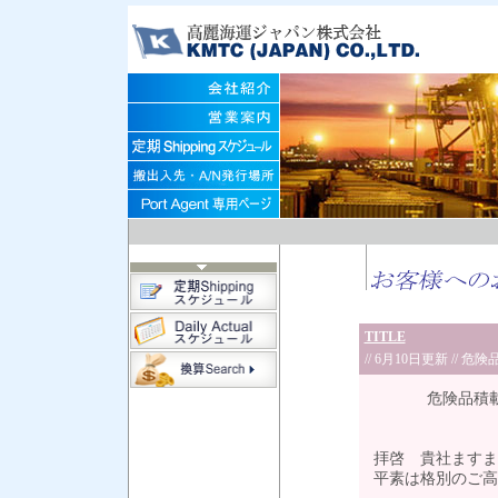
TITLE
// 6月10日更新 /
危険品積載申
拝啓 貴社ますま
平素は格別のご高