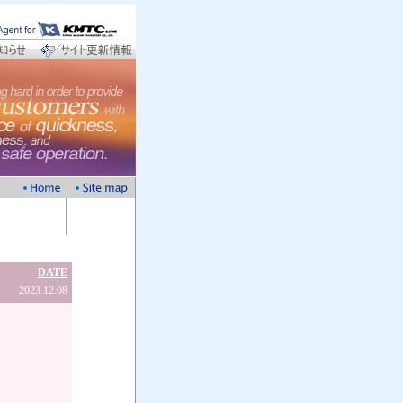
DATE
2023.12.08
社
ム