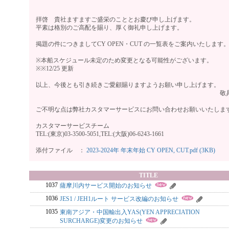
拝啓 貴社ますますご盛栄のこととお慶び申し上げます。
平素は格別のご高配を賜り、厚く御礼申し上げます。
掲題の件につきましてCY OPEN・CUT の一覧表をご案内いたします
※本船スケジュール未定のため変更となる可能性がございます。
※※12/25 更新
以上、今後とも引き続きご愛顧賜りますようお願い申し上げます。
敬
ご不明な点は弊社カスタマーサービスにお問い合わせお願いいたし
カスタマーサービスチーム
TEL:(東京)03-3500-5051,TEL:(大阪)06-6243-1661
添付ファイル ：
2023-2024年 年末年始 CY OPEN, CUT.pdf (3KB)
TITLE
1037
薩摩川内サービス開始のお知らせ
1036
JES1 / JEH1ルート サービス改編のお知らせ
1035
東南アジア・中国輸出入YAS(YEN APPRECIATION
SURCHARGE)変更のお知らせ