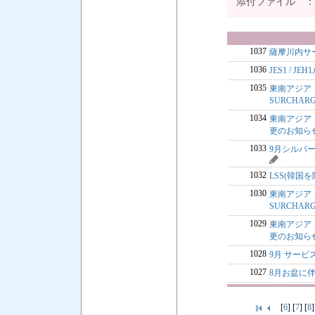
添付ファイル 
1037
薩摩川内サ
1036
JES1 / 
1035
東南アジア・中
SURCHA
1034
東南アジア・中
更のお知ら
1033
9月シルバー
1032
LSS(韓国を除
1030
東南アジア・中
SURCHA
1029
東南アジア・中
更のお知ら
1028
9月 サー
1027
8月お盆に伴
[
6
] [
7
] [
8
]