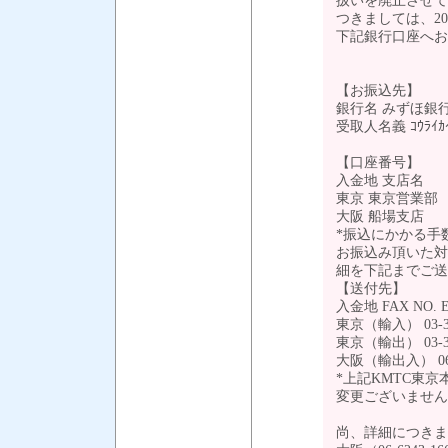
扱いを廃止させて
つきましては、2
下記銀行口座へお
【お振込先】
銀行名 みずほ銀
受取人名義 ｺｳﾗｲｶｲｳ
【口座番号】
入金地 支店名
東京 東京営業部 (
大阪 船場支店 (当
*振込にかかる手
お振込み頂いた対象B/L N
細を下記までご送
【送付先】
入金地 FAX NO. E
東京（輸入） 03-3500
東京（輸出） 03-3500
大阪（輸出入） 06-62
*上記KMTC東
変更ございません
尚、詳細につきまし