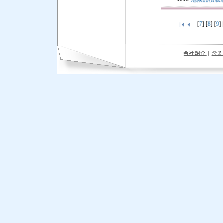
[
7
] [
8
] [
9
] 