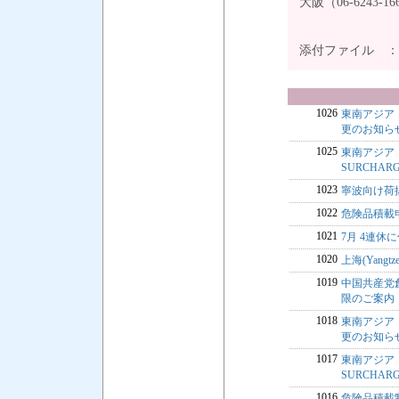
大阪（06-6243
添付ファイル 
1026
東南アジア・中
更のお知ら
1025
東南アジア・中
SURCHA
1023
寧波向け荷揚
1022
危険品積載
1021
7月 4連休に
1020
上海(Yangt
1019
中国共産党
限のご案内
1018
東南アジア・中
更のお知ら
1017
東南アジア・中
SURCHA
1016
危険品積載制限の