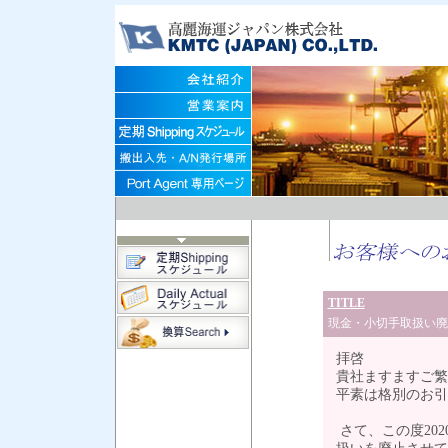
TITLE
現金・小切手取扱い廃
拝啓
貴社ますますご繁
平素は格別のお引
さて、この度20