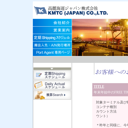
TITLE
年末年始中のFREE T
対象ターミナル及び
コンテナ種別 
カウント方法 ：
ウント）
＊昨年と同様に、今