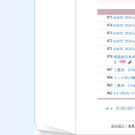
975
KMTC PE
974
KMTC PE
973
KMTC PE
972
KMTC PE
971
KMTC PE
970
韓国発日本向け貨物
せ
967
ご案内：LSS
964
インド向け輸
963
ご案内：LSS
962
CY OPEN 
[
11
] [
12
] [
1