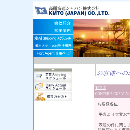
TITLE
CONTSHIP CUP V.
お客様各位
平素より大変お
表題の件に関しましてC