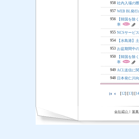
958
社内入場の
957
WEB BL発
956
【韓国を除く】L
率
955
NCSサービ
954
【水島港】
953
お盆期間中のC
950
【韓国を除く】L
率
949
ACL送信に
948
日本発仁川向
[
12
] [
13
] [
1