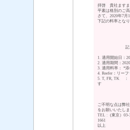
拝啓 貴社ますま
平素は格別のご高
さて、2020年7月1日出
下記の料率となり
1. 適用開始日：2
2. 適用期間：202
3. 適用料率： 
4. Reefer：
5. T, FR, TK 
す
ご不明な点は弊社
をお願いいたし
TEL : (東京）03-3
16
以上