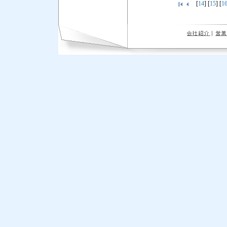
[
14
] [
15
] [
1