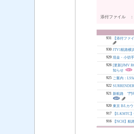
添付ファイル 
931
【添付ファイ
930
JTV1航路
929
現金・小切
926
[更新]JMV 
知らせ
925
ご案内：LSS
922
SURREND
921
新航路 ”門司 
920
東京 B/L
917
【E-KMTC
916
【NCH】航