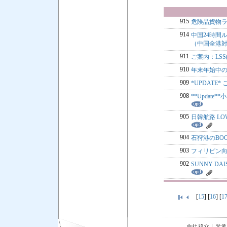
915
危険品貨物
914
中国24時間
（中国全港
911
ご案内：LSS
910
年末年始中のF
909
*UPDATE*
908
**Updat
905
日韓航路 LOW
904
石狩港のBO
903
フィリピン
902
SUNNY 
[
15
] [
16
] [
1