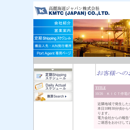
TITLE
10/26 ＫＩＣＴ停電
近隣地域で発生した
本日10時30分頃
ります。
電力会社からの報告
ご迷惑をおかけして