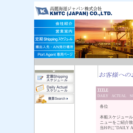
TITLE
DAILY ACTUAL
各位
本船スケジュール
ニューをご紹介致
当H/Pに"DAIL