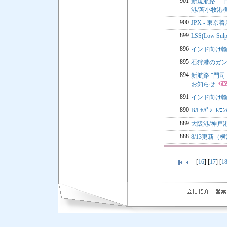
901
新規航路 ”
港/苫小牧港/
900
JPX - 
899
LSS(Low Sul
896
インド向け輸
895
石狩港のガ
894
新航路 "門司 
お知らせ
891
インド向け輸
890
B/Lｾﾊﾟﾚｰ
889
大阪港/神戸
888
8/13更新
[
16
] [
17
] [
1