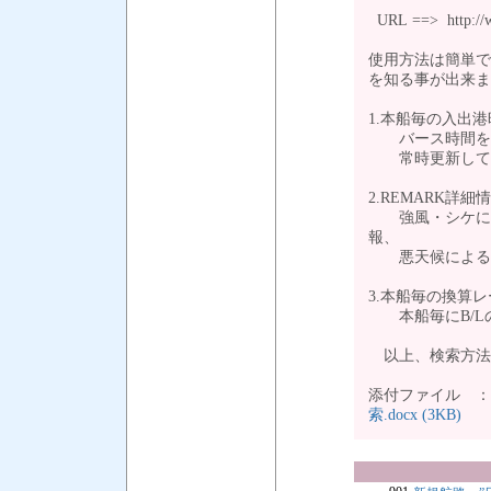
URL ==> http://ww
使用方法は簡単で
を知る事が出来ま
1.本船毎の入出港
バース時間を運
常時更新し
2.REMARK詳細
強風・シケによ
報、
悪天候による本
3.本船毎の換算レ
本船毎にB/L
以上、検索方
添付ファイル 
索.docx (3KB)