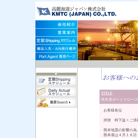
TITLE
熊本港ポートクローズ
お客様各位
拝啓 時下益々ご清
熊本地震の影響の為
熊本港は４月１６日