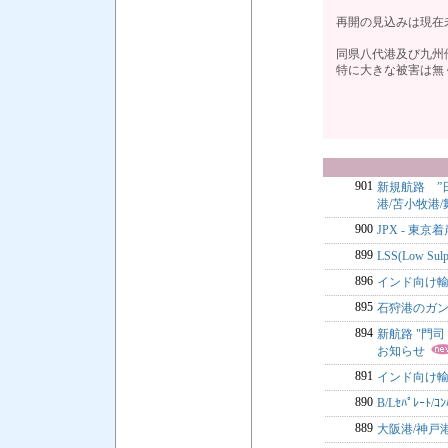
再開の見込みは現在
同県八代港及び九州
特に大きな被害は無
901
新規航路 ”
港/苫小牧港/
900
JPX - 
899
LSS(Low Sul
896
インド向け輸
895
石狩港のガ
894
新航路 "門司 
お知らせ
891
インド向け輸
890
B/Lｾﾊﾟﾚｰ
889
大阪港/神戸