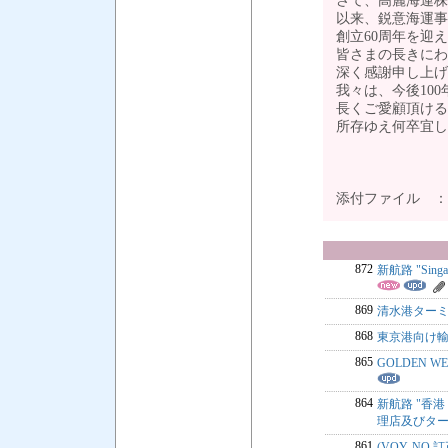
さて、高麗海運株
以来、鋭意海運事
創立60周年を迎
皆さまの長きにわ
深く感謝申し上げ
我々は、今後10
長くご愛顧頂ける
所存ゆえ何卒宜し
添付ファイル 
872
新航路 "Sing
869
清水港ター
868
東京港向け輸
865
GOLDEN 
864
新航路 "香港 / 
理店及びタ
861
(VOY. NO.訂