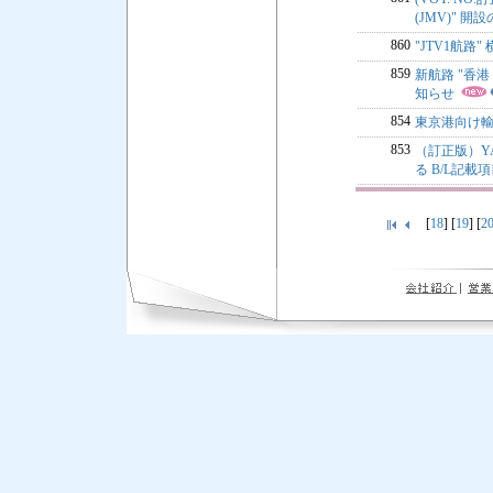
(JMV)" 開
860
"JTV1航路
859
新航路 "香港 / 
知らせ
854
東京港向け輸
853
（訂正版）YA
る B/L記載
[
18
] [
19
] [
2