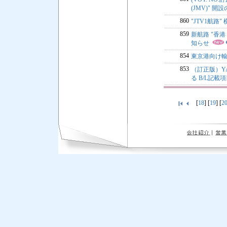
(JMV)" 開
860
"JTV1航路
859
新航路 "香港 / 
知らせ
854
東京港向け輸
853
（訂正版）YA
る B/L記載
[
18
] [
19
] [
2