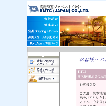
TITLE
熊本港荷役再開のお知
お客様各位
この度、熊本地域
福をお祈りいたし
方々へ、心よりお