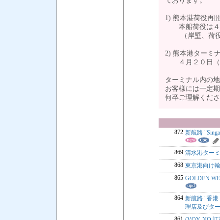
ております。
1) 熊本港荷役再
本船荷役は４月
（岸壁、荷役機
2) 熊本港ターミ
４月２０日（水
ターミナル内の地
お客様には一定期
何卒ご理解くだ
872
新航路 "Sing
869
清水港ター
868
東京港向け輸
865
GOLDEN 
864
新航路 "香港 / 
理店及びタ
861
(VOY. NO.訂