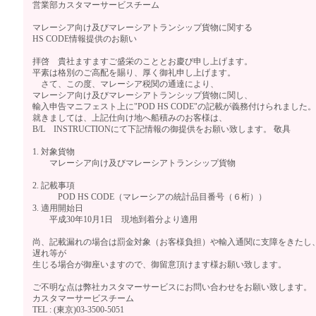
営業部カスタマーサービスチーム
マレーシア向け及びマレーシアトランシップ貨物に関する
HS CODE情報提供のお願い
拝啓 貴社ますますご盛栄のこととお慶び申し上げます。
平素は格別のご高配を賜り、厚く御礼申し上げます。
さて、この度、マレーシア税関の通達により、
マレーシア向け及びマレーシアトランシップ貨物に関し、
輸入申告マニフェスト上に"POD HS CODE"の記載が義務付けられました。
就きましては、上記仕向け地へ船積みのお客様は、
B/L INSTRUCTIONにて下記情報の御提供をお願い致します。 敬具
1. 対象貨物
マレーシア向け及びマレーシアトランシップ貨物
2. 記載事項
POD HS CODE（マレーシアの統計品目番号（６桁））
3. 適用開始日
平成30年10月1日 現地到着分より適用
尚、記載漏れの場合は罰金対象（お客様負担）や輸入通関に支障をきたし
遅れ等が
生じる場合が御座いますので、御留意頂けます様お願い致します。
ご不明な点は弊社カスタマーサービスにお問い合わせをお願い致します。
カスタマーサービスチーム
TEL : (東京)03-3500-5051