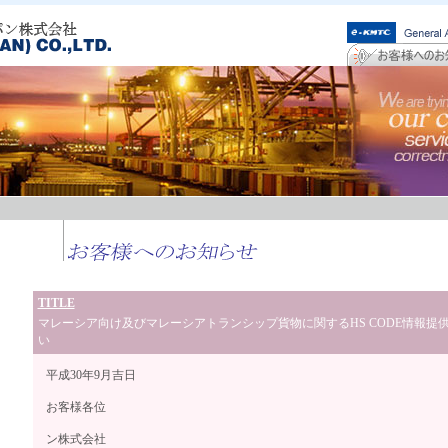
TITLE
マレーシア向け及びマレーシアトランシップ貨物に関するHS CODE情報提
い
平成30年9月吉日
お客様各位
高麗海運ジ
ン株式会社