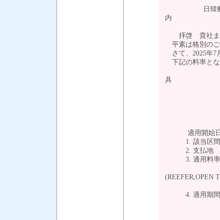
日韓航路 LOW 
内
拝啓 貴社ます
平素は格別のご
さて、2025年7月1日
下記の料率とな
具
適用開始日 ：
1. 該当区
2. 支払地
3. 適用料率 ： F
(REEFER,OPEN 
4. 適用期間 ：