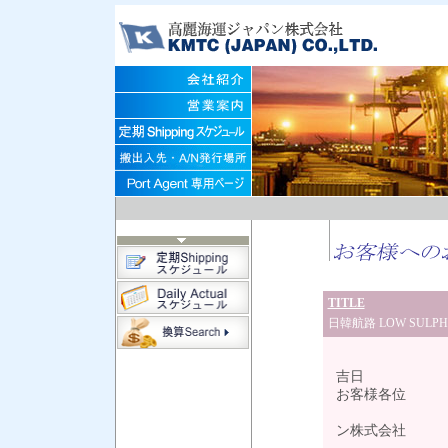
TITLE
日韓航路 LOW SULPH
2
吉日
お客様各位
高
ン株式会社