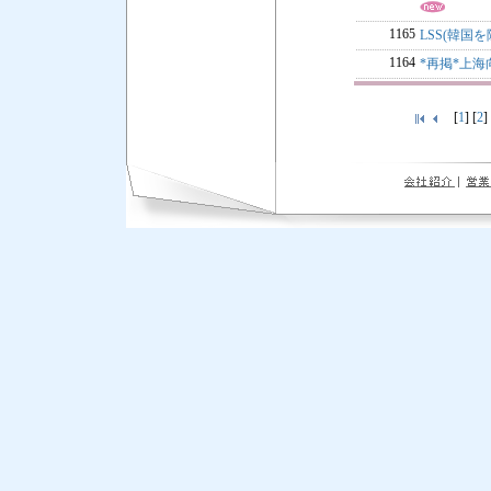
1165
LSS(韓国を除
1164
*再掲*上
[
1
] [
2
]