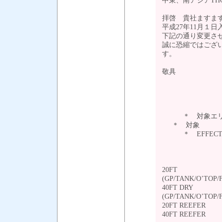
中東、南アジアTHC(
拝啓 貴社ますま
平成27年11月１日入出
下記の通り変更さ
誠に恐縮ではござ
す。
敬具
--- 
＊ 対象エリ
＊ 対象 
＊ EFFECTIV
現行(T
20FT JPY2
(GP/TANK/O’TOP/
40FT DRY J
(GP/TANK/O’TOP/
20FT REEFER 
40FT REEFER 