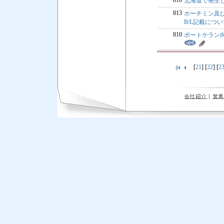
816
北海道で発生
813
ホーチミン及び
B/L記載につい
810
ポートケラン
[
21
] [
22
] [
2