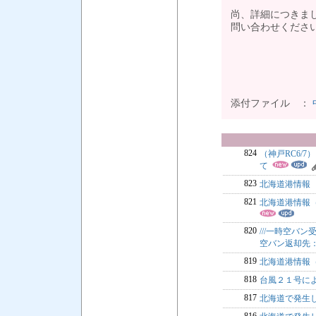
尚、詳細につきま
問い
以
添付ファイル ：
824
（神戸RC6/
て
823
北海道港情報
821
北海道港情報
820
///一時空バ
空バン返却先：
819
北海道港情報
818
台風２１号によ
817
北海道で発生