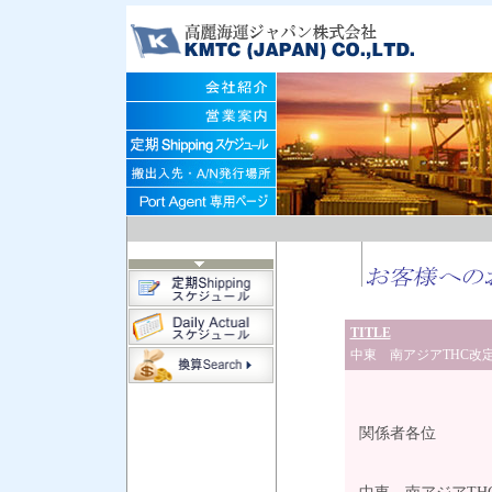
TITLE
中東 南アジアTHC改
平成
関係者各位