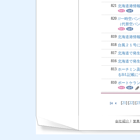
821
北海道港情
820
///一時空バ
（代替空バン
819
北海道港情
818
台風２１号に
817
北海道で発
816
北海道で発
813
ホーチミン及
るB/L記載に
810
ポートケラ
[
21
] [
22
] [
2