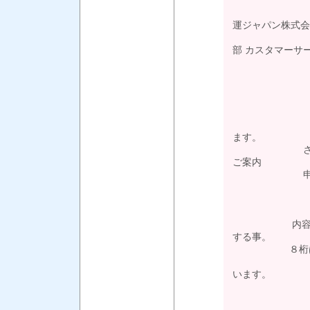
運ジャパン株式会
部 カスタマーサ
パキスタン向
拝啓 貴社
ます。
さて、パキス
ご案内
申し上
内容 ：B/L 
する事。
８桁はパキス
世界共通の
います。
【例】HS CO