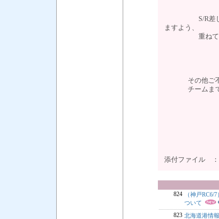
S/R差し入れ
ますよう、
重ねてお願
その他ご不明な
チームまでお
添付ファイル 
824
（神戸RC6
ついて
823
北海道港情