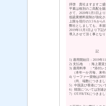
拝啓 貴社ますますご盛
平素は格別のご高配を賜
さて、2020年1月1日
低硫黄燃料規制が強化さ
上限を現行の3.5％から
弊社としましても、本規
2019年11月1日より下記のとおり
導入させて頂く事となり
敬
記
1) 適用開始日：2019年
2) 支払地 ：海上運賃
3) 適用料率 ：*添付
（本年一か月毎、来年
4) リーファー貨物はDR
（尚、端数につきまし
5）中国及び香港につい
6）韓国については別途
7）OT/FR/TKにつき