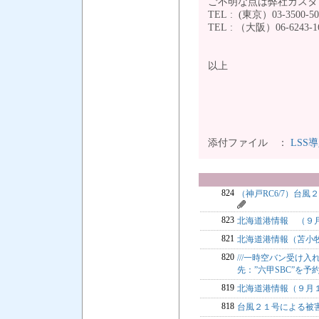
ご不明な点は弊社カス
TEL : (東京）03-3500-5
TEL : （大阪）
以上
添付ファイル ：
LSS導
824
（神戸RC6/7）台
823
北海道港情報 （９
821
北海道港情報（苫小
820
///一時空バン受け入
先：”六甲SBC”を
819
北海道港情報（９月
818
台風２１号による被害状