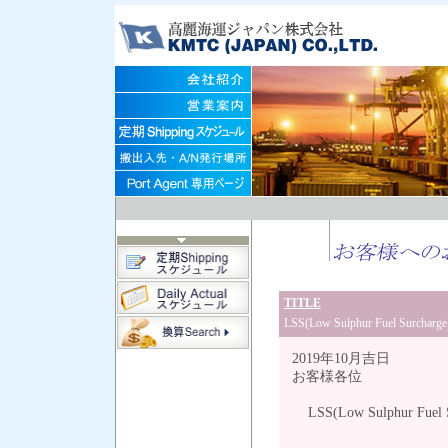
TITLE
LSS(Low Sulphur Fuel Surc
2019年10月吉日
お客様各位
LSS(Low Sulphur Fue