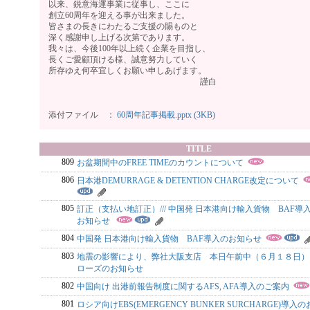
以来、鋭意海運事業に従事し、ここに
創立60周年を迎える事が出来ました。
皆さまの長きにわたるご支援の賜ものと
深く感謝申し上げる次第であります。
我々は、今後100年以上続く企業を目指し、
長くご愛顧頂ける様、誠意努力していく
所存ゆえ何卒宜しくお願い申しあげます。
謹白
添付ファイル ：
60周年記事掲載.pptx (3KB)
TITLE
809
お盆期間中のFREE TIMEのカウントについて
806
日本港DEMURRAGE & DETENTION CHARGE改定について
805
訂正（支払い地訂正）/// 中国発 日本港向け輸入貨物 BAF導
お知らせ
804
中国発 日本港向け輸入貨物 BAF導入のお知らせ
803
地震の影響により、弊社大阪支店 本日午前中（６月１８日）
ローズのお知らせ
802
中国向け 出港前報告制度に関するAFS, AFA導入のご案内
801
ロシア向けEBS(EMERGENCY BUNKER SURCHARGE)導入の