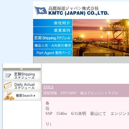
TITLE
遅延情報 SSP1546W 釜山でエンジントラブル
各
SSP 1546w 6/11未
この影響で広
り） となっ