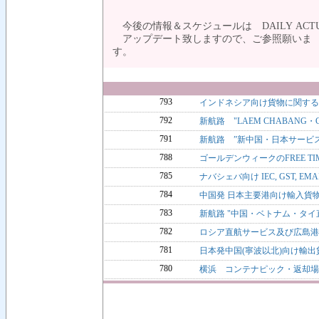
ご利用のお客
今後の情報＆スケジュールは DAILY ACTUA
アップデート致しますので、ご参照願いま
す。
793
インドネシア向け貨物に関する輸入者
792
新航路 "LAEM CHABANG・
791
新航路 ”新中国・日本サービス(
788
ゴールデンウィークのFREE T
785
ナバシェバ向け IEC, GST, EMA
784
中国発 日本主要港向け輸入貨物
783
新航路 "中国・ベトナム・タイ直
782
ロシア直航サービス及び広島港
781
日本発中国(寧波以北)向け輸出
780
横浜 コンテナピック・返却場