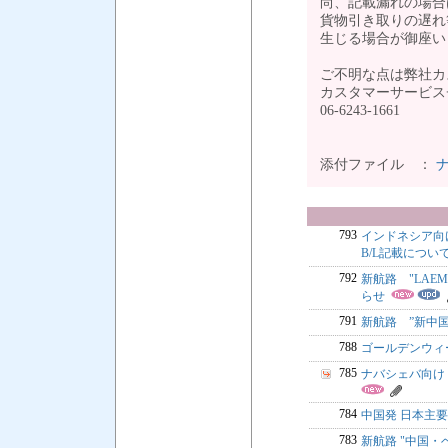
尚、記載漏れの場合
貨物引き取りの遅れ
生じる場合が御座い
ご不明な点は弊社カ
カスタマーサービスチーム
06-624
添付ファイル ：
ナ
793
インドネシア向け貨
B/L記載につい
792
新航路 "LAEM
らせ
791
新航路 ”新中国
788
ゴールデンウィー
785
ナバシェバ向け IEC
784
中国発 日本主
783
新航路 "中国・