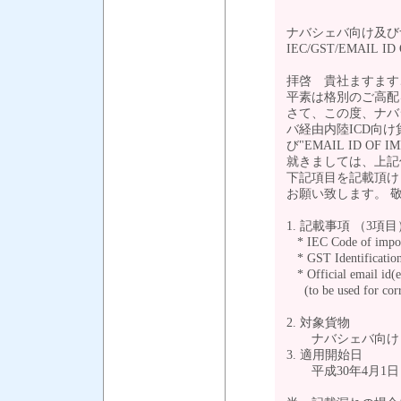
営業部カ
ナバシェバ向け及び
IEC/GST/EMAIL 
拝啓 貴社ますます
平素は格別のご高配
さて、この度、ナバ
バ経由内陸ICD向け貨物
び"EMAIL ID O
就きましては、上記仕
下記項目を記載頂け
お願い致します。 
1. 記載事項 （3項目
* IEC Code of imp
* GST Identificati
* Official email id(e
(to be used for corr
2. 対象貨物
ナバシェバ向け・
3. 適用開始日
平成30年4月1日