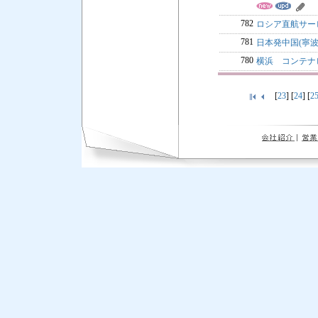
782
ロシア直航サー
781
日本発中国(寧
780
横浜 コンテナ
[
23
] [
24
] [
2