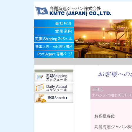
TITLE
ナバシェバ向け IEC, GST,
平成3
お客様各位
高麗海運ジャパン株