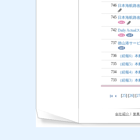
746
日本海航路改
745
日本海航路改
742
Daily A
737
徳山港サービ
736
（続報6）本船
735
（続報5）本船
734
（続報4）本
733
（続報3）本船
[
25
] [
26
] [
2