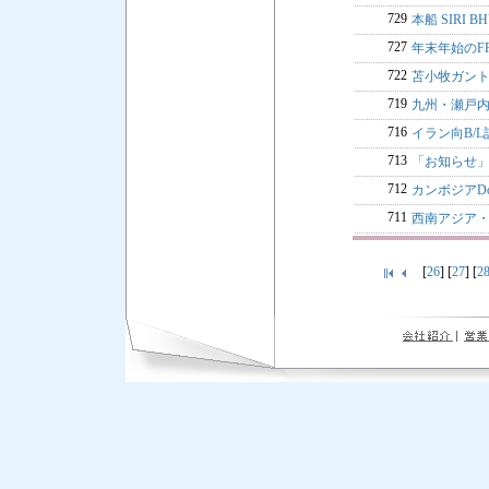
729
本船 SIRI
727
年末年始のFR
722
苫小牧ガント
719
九州・瀬戸内
716
イラン向B/
713
「お知らせ
712
カンボジアDoc
711
西南アジア
[
26
] [
27
] [
2