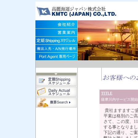
TITLE
薩摩川内サービス開始
貴社ますますご
平素は格別のご高
さて、この度、11
する事となりまし
下記の通り、ご案