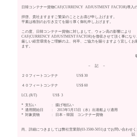
日韓コンテナー貨物CAF(CURRENCY ADJUSTMENT FACTOR)導
拝啓、貴社ますますご繁栄のこととお喜び申し上げます。
平素は格別のお引き立てを賜り厚く御礼申し上げます。
この度、日韓コンテナー貨物に対しまして、ウォン高の影響により
CAF(CURRENCY ADJUSTMENT FACTOR)を徴収させて頂く事にな
厳しい経営環境をご理解の上、何卒、ご協力を賜りますよう宜しくお
ます。
敬
－ 記 －
２０フィートコンテナ US$ 30
４０フィートコンテナ US$ 60
LCL (R/T) US$ 3
* 支払い : 揚げ地払い
* 適用開始日 : 2013年5月15日（水）出港船より適用
* 対象貨物 : 日本－韓国 コンテナー貨物
尚、詳細につきましては弊社営業部(03-3500-5051)までお問い合わせ
以 