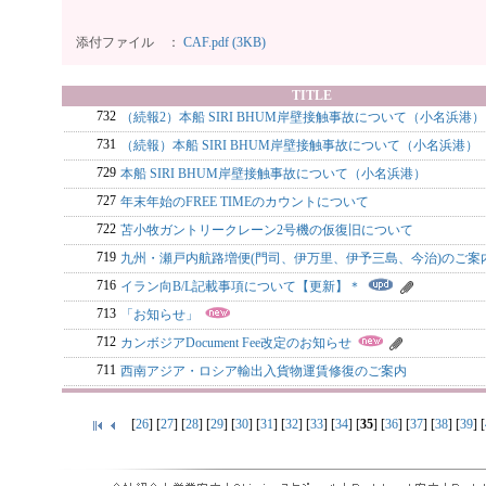
添付ファイル ：
CAF.pdf (3KB)
TITLE
732
（続報2）本船 SIRI BHUM岸壁接触事故について（小名浜港）
731
（続報）本船 SIRI BHUM岸壁接触事故について（小名浜港）
729
本船 SIRI BHUM岸壁接触事故について（小名浜港）
727
年末年始のFREE TIMEのカウントについて
722
苫小牧ガントリークレーン2号機の仮復旧について
719
九州・瀬戸内航路増便(門司、伊万里、伊予三島、今治)のご案
716
イラン向B/L記載事項について【更新】＊
713
「お知らせ」
712
カンボジアDocument Fee改定のお知らせ
711
西南アジア・ロシア輸出入貨物運賃修復のご案内
[
26
] [
27
] [
28
] [
29
] [
30
] [
31
] [
32
] [
33
] [
34
] [
35
] [
36
] [
37
] [
38
] [
39
] [