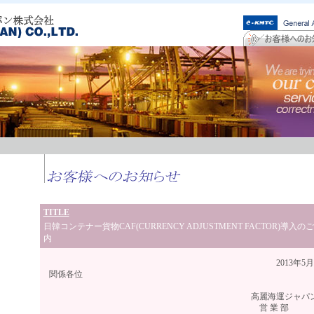
TITLE
日韓コンテナー貨物CAF(CURRENCY ADJUSTMENT FACTOR)導入の
内
2013年5月吉
関係各位
高麗海運ジャパン（
営 業 部