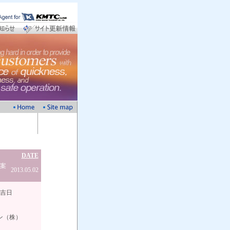
DATE
ご案
2013.05.02
日
株）