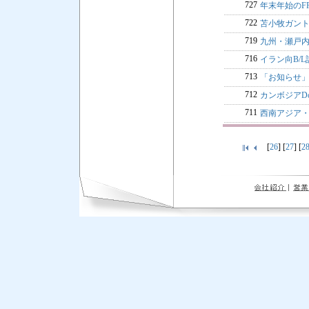
727
年末年始のFR
722
苫小牧ガント
719
九州・瀬戸内
716
イラン向B/
713
「お知らせ
712
カンボジアDoc
711
西南アジア
[
26
] [
27
] [
2