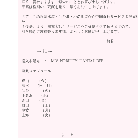
拝啓 貴社ますますご繁栄のこととお喜び申し上げます。
平素は格別のご高配を賜り、厚くお礼申し上げます。
さて、この度清水港・仙台港・小名浜港から中国直行サービスを開始
た。
今後供、より一層充実したサービスをご提供させて頂きますので、
引き続きご愛顧賜ります様、よろしくお願い申し上げます。
敬具
--- 記 ---
投入本船名 ： M/V NOBILITY / LANTAU BEE
運航スケジュール
釜山 （金）
清水 （日―月）
仙台 （火）
小名浜 （水）
釜山 （金）
蔚山 （土）
寧波 （月）
上海 （火）
以 上