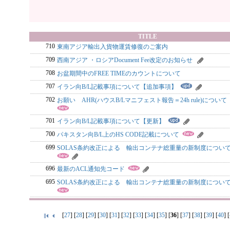
TITLE
710
東南アジア輸出入貨物運賃修復のご案内
709
西南アジア ・ロシアDocument Fee改定のお知らせ
708
お盆期間中のFREE TIMEのカウントについて
707
イラン向B/L記載事項について【追加事項】
702
お願い AHR(ハウスB/Lマニフェスト報告＝24h rule)について
701
イラン向B/L記載事項について【更新】
700
パキスタン向B/L上のHS CODE記載について
699
SOLAS条約改正による 輸出コンテナ総重量の新制度について 
696
最新のACL通知先コード
695
SOLAS条約改正による 輸出コンテナ総重量の新制度について 
[
27
] [
28
] [
29
] [
30
] [
31
] [
32
] [
33
] [
34
] [
35
] [
36
] [
37
] [
38
] [
39
] [
40
] [