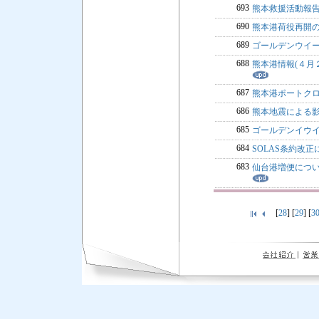
693
熊本救援活動報
690
熊本港荷役再開
689
ゴールデンウイーク
688
熊本港情報(４月
687
熊本港ポートク
686
熊本地震による
685
ゴールデンイウイー
684
SOLAS条約改
683
仙台港増便につい
[
28
] [
29
] [
3