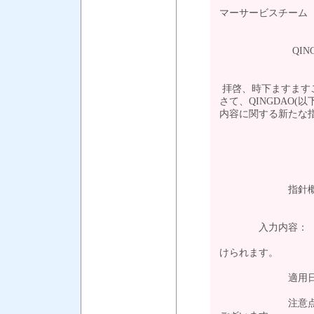
営
マーサービスチーム
QINGDAO(
拝啓、時下ますます
さて、QINGDAO(
内容に関する新たな
指針概要： マニ
記載内
入力内容： 荷受
＊ORDER-
けられます。
適用日 ： ２
注意点 ： 記