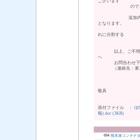
ございます
ので、ご注意
追加内容 ：1B
となります。
1CONTAI
れに分割する
必要が
以上、ご不明な点
へ
お問合わせ下
（連絡先：東京TEL03-3
敬具
添付ファイル ：
Q
報).doc (3KB)
694
熊本港コンテナ