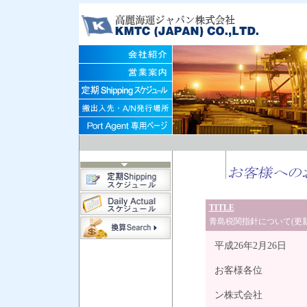
TITLE
青島税関指針について(更新
平成26年2月26日
お客様各位
高
ン株式