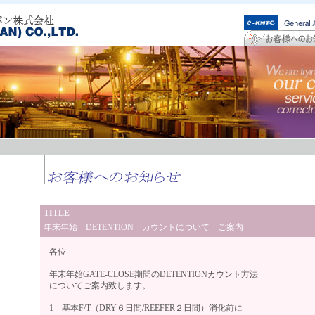
TITLE
年末年始 DETENTION カウントについて ご案内
各位
年末年始GATE-CLOSE期間のDETENTIONカウント方法
についてご案内致します。
1 基本F/T（DRY６日間/REEFER２日間）消化前に