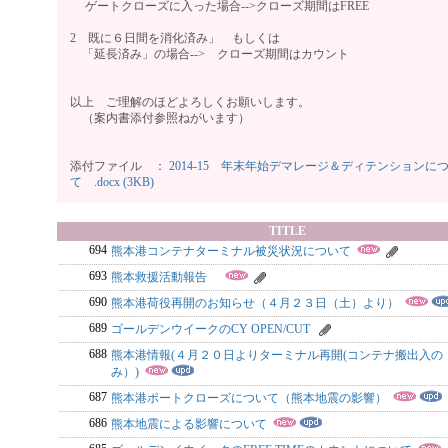
ゲートクローズに入った場合-->クローズ期間はFREE
2 既に６日間を消化済み」 もしくは
「延長済み」の場合--> クローズ期間はカウント
以上 ご理解のほどよろしくお願いします。
（案内書添付参照ねがいます）
添付ファイル ：
2014-15 年末年始デマレージ＆ディテンションに
て .docx (3KB)
TITLE
694
熊本港コンテナターミナル被災状況について
693
熊本救援活動報告
690
熊本港荷役再開のお知らせ（４月２３日（土）より）
689
ゴールデンウイークのCY OPEN/CUT
688
熊本港情報(４月２０日よりターミナル再開(コンテナ搬出入の
み）)
687
熊本港ポートクローズについて（熊本地震の影響）
686
熊本地震による影響について