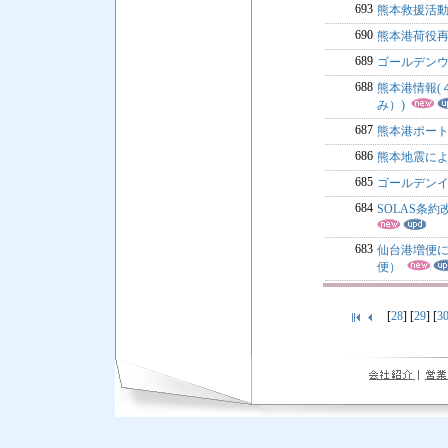
693
熊本救援活
690
熊本港荷役
689
ゴールデンウイ
688
熊本港情報(
み）)
687
熊本港ポー
686
熊本地震に
685
ゴールデンイ
684
SOLAS条
683
仙台港増便に
便）
[
28
] [
29
] [
3