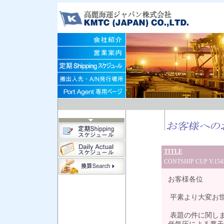
TITLE
CONTSHIP CUP V.
お客様各位
平素より大変お
表題の件に関しましてC