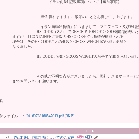
イラン向B/L記載事項について【追加事項】
拝啓 貴社ますますご繁栄のこととお喜び申し上げます。
「イラン向輸出貨物」につきまして、マニフェスト及びB/L記
S CODE（８桁）でDESCRIPTION OF GOODS欄に記載いた
すが、1 CONTAINERに複数のHS CODEを持つ貨物が積載される
合は、そのHS CODEごとの個数とGROSS WEIGHTの記載も必須と
なりました。
S CODE : 個数 / GROSS WEIGHTの順番で記載をお願い致し
その他ご不明な点がございましたら、弊社カスタマーサービス
までお問い合わせ願います。
具
付ファイル ：
20160728160547013.pdf (3KB)
TITLE
680
PART B/L 作成方法についてのご案内