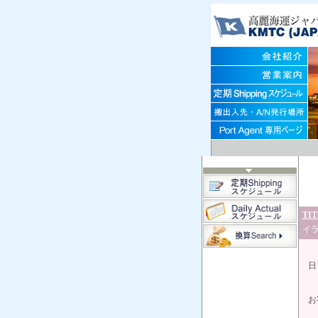
TIT
イラ
日
お