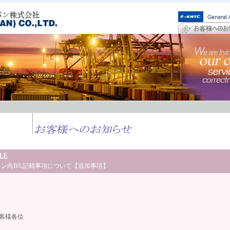
LE
ン向B/L記載事項について【追加事項】
平成28年7
客様各位