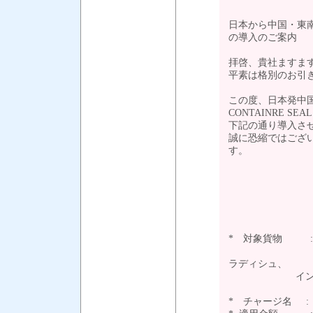
日本から中国・東南ア
の導入のご案内
拝啓、貴社ますま
平素は格別のお引
この度、日本発中
CONTAINRE SEA
下記の通り導入さ
誠に恐縮ではござ
す。
－
* 対象貨物 :
(FRAT RA
ラディシュ、
インド、パキ
* チャージ名 : CO