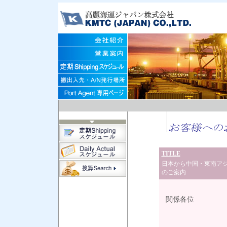
TITLE
日本から中国・東南アジア向
のご案内
201
関係各位
高麗海
営 