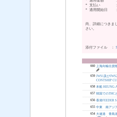
* 適用金額 : \50
* 支払い :
* 適用開始日 :
尚、詳細につきまして
さい。
添付ファイル ：
660
上海向輸出貨
659
JWS1及びJW
CONTSHIP CU
658
本船 HEUNG-
657
韓国でのTHCと
656
香港FEEDER 
655
中東 南アジア
654
大連港 青島