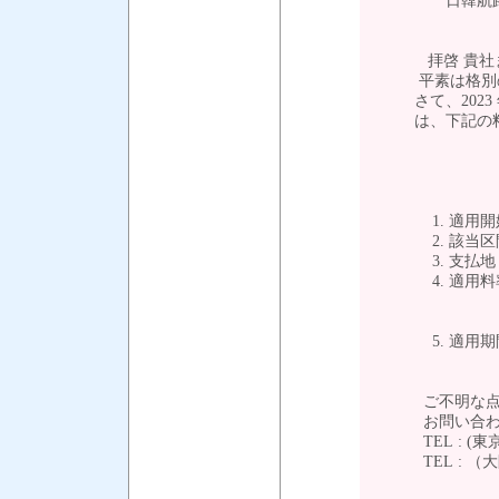
日韓航路 LOW 
拝啓 貴社ます
平素は格別のご
さて、2023 年7 月
は、下記の料率
1. 適用開始日 
2. 該当区間
3. 支払地 
4. 適用料率 ： FC
(REEFER,O
LCL：U
5. 適用期間 ： 2
ご不明な点は弊
お問い合わせ
TEL : (東京）0
TEL : （大阪）0