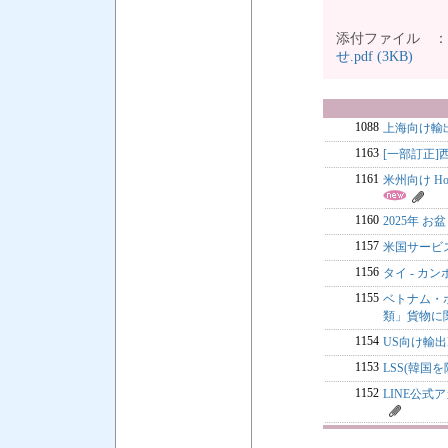
添付ファイル 
せ.pdf (3KB)
1088
上海向け輸
1163
[一部訂正
1161
米州向け Ho
1160
2025年 お盆
1157
米国サービス
1156
タイ - カ
1155
ベトナム・ホ
類」貨物に
1154
US向け輸出B
1153
LSS(韓国を
1152
LINE公