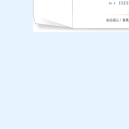
[
1
] [
2
]