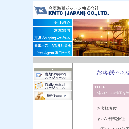
TITLE
ご案内：LSS(韓国を除く
202
お客様各位
高
ャパン株式会社