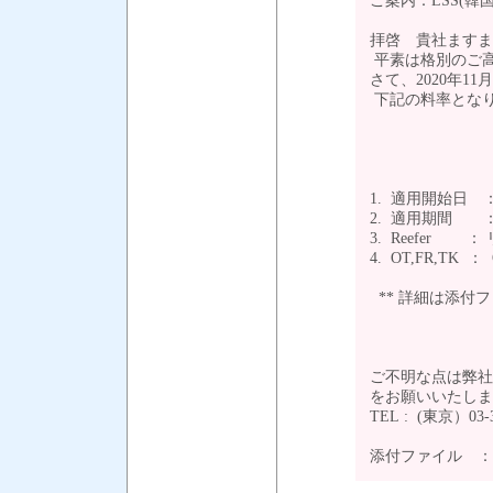
ご案内：LSS(韓国
拝啓 貴社ますま
平素は格別のご
さて、2020年11月1日
下記の料率とな
1. 適用開始日 ：
2. 適用期間 ： 2
3. Reefer
4. OT,FR,TK ：
** 詳細は添付
ご不明な点は弊社
をお願いいたし
TEL : (東京）03-
添付ファイル 