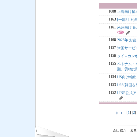
1088
上海向け輸
1163
[一部訂正
1161
米州向け Ho
1160
2025年 お盆
1157
米国サービス
1156
タイ - カ
1155
ベトナム・ホ
類」貨物に
1154
US向け輸出B
1153
LSS(韓国を
1152
LINE公
[
1
] [
2
]