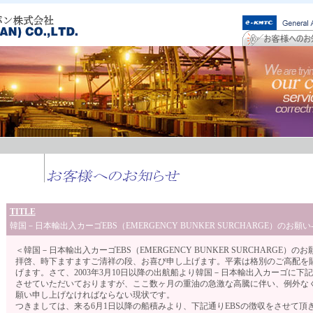
TITLE
韓国－日本輸出入カーゴEBS（EMERGENCY BUNKER SURCHARGE）のお願い-0
＜韓国－日本輸出入カーゴEBS（EMERGENCY BUNKER SURCHARGE）の
拝啓、時下ますますご清祥の段、お喜び申し上げます。平素は格別のご高配を
げます。さて、2003年3月10日以降の出航船より韓国－日本輸出入カーゴに下記EB
させていただいておりますが、ここ数ヶ月の重油の急激な高騰に伴い、例外なく
願い申し上げなければならない現状です。
つきましては、来る6月1日以降の船積みより、下記通りEBSの徴収をさせて頂