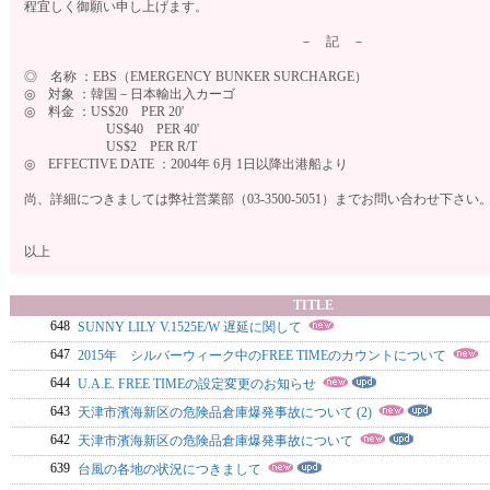
程宜しく御願い申し上げます。
－ 記 －
◎ 名称 ：EBS（EMERGENCY BUNKER SURCHARGE）
◎ 対象 ：韓国－日本輸出入カーゴ
◎ 料金 ：US$20 PER 20'
US$40 PER 40'
US$2 PER R/T
◎ EFFECTIVE DATE ：2004年 6月 1日以降出港船より
尚、詳細につきましては弊社営業部（03-3500-5051）までお問い合わせ下さい
以上
TITLE
648
SUNNY LILY V.1525E/W 遅延に関して
647
2015年 シルバーウィーク中のFREE TIMEのカウントについて
644
U.A.E. FREE TIMEの設定変更のお知らせ
643
天津市濱海新区の危険品倉庫爆発事故について (2)
642
天津市濱海新区の危険品倉庫爆発事故について
639
台風の各地の状況につきまして