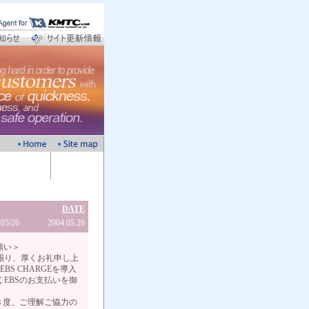
DATE
5/26
2004.05.26
お願い＞
賜り、厚くお礼申し上
S CHARGEを導入
EBSのお支払いを御
き度、ご理解ご協力の