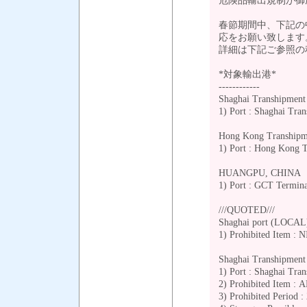
危険品輸出規制が御
春節期間中、下記の
応をお願い致します
詳細は下記ご参照の
*対象輸出港*
------------
Shaghai Transhipment 
1) Port : Shaghai Tran
Hong Kong Transhipme
1) Port : Hong Kong T
HUANGPU, CHINA
1) Port : GCT Termin
///QUOTED///
Shaghai port (LOCA
1) Prohibited Item : 
Shaghai Transhipment 
1) Port : Shaghai Tran
2) Prohibited Item :
3) Prohibited Period 