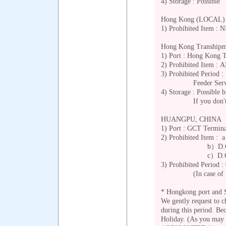
4) Storage : Possibl
Hong Kong (LOCAL
1) Prohibited Item : 
Hong Kong Transhipme
1) Port : Hong Kong T
2) Prohibited Item :
3) Prohibited Period 
Feeder Service wil
4) Storage : Possible 
If you don't want 
HUANGPU, CHINA
1) Port : GCT Termin
2) Prohibited Item : 
b）D.G Class 
c）D.G describ
3) Prohibited Period 
(In case of DG proc
* Hongkong port and S
We gently request to c
during this period. Be
Holiday. (As you may k