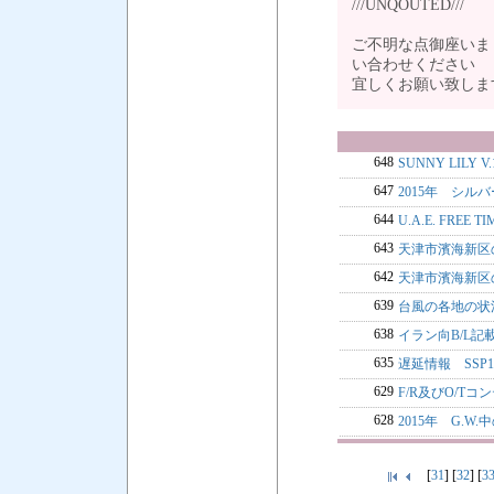
///UNQOUTED///
ご不明な点御座いま
い合わせください
宜しくお願い致し
648
SUNNY LILY 
647
2015年 シル
644
U.A.E. FRE
643
天津市濱海新区の
642
天津市濱海新区
639
台風の各地の状
638
イラン向B/L記
635
遅延情報 SS
629
F/R及びO/T
628
2015年 G.W
[
31
] [
32
] [
3