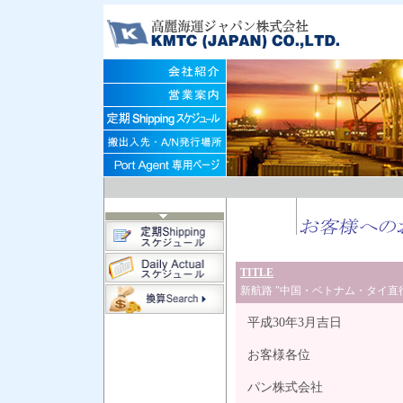
TITLE
新航路 "中国・ベトナム・タイ直行
平成30年3月吉日
お客様各位
高
パン株式会社