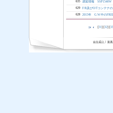
635
遅延情報 SSP154
629
F/R及びO/Tコンテ
628
2015年 G.W.中のF
[
31
] [
32
] [
3