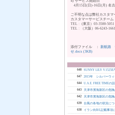
4) サービス開始日
4月15日(日)-16日(月) 名古屋
ご不明な点は弊社カスタマ
カスタマーサービスチーム
TEL : (東京）03-3500-5051
TEL : （大阪）06-6243-166
添付ファイル ：
新航路 
せ.docx (3KB)
648
SUNNY LILY V.152
647
2015年 シルバーウィ
644
U.A.E. FREE TI
643
天津市濱海新区の危険品
642
天津市濱海新区の危険
639
台風の各地の状況につ
638
イラン向B/L記載事項