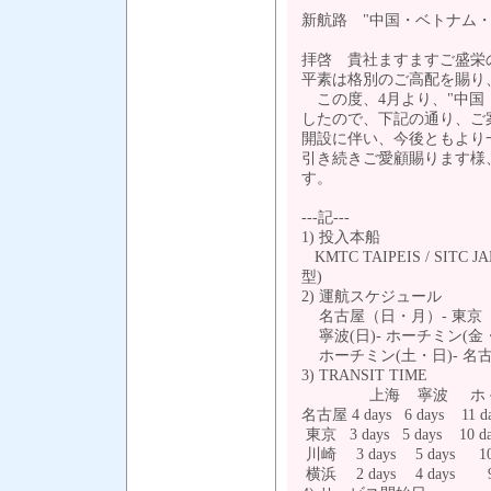
新航路 "中国・ベトナム・
拝啓 貴社ますますご盛栄
平素は格別のご高配を賜り
この度、4月より、"中国・
したので、下記の通り、ご
開設に伴い、今後ともよ
引き続きご愛顧賜ります様
す。 
---記---
1) 投入本船
KMTC TAIPEIS / SITC JA
型)
2) 運航スケジュール
名古屋（日・月）- 東京（月・
寧波(日)- ホーチミン(金・
ホーチミン(土・日)- 名古
3) TRANSIT TIME
上海 寧波 ホ－チ
名古屋 4 days 6 days 11
東京 3 days 5 days 10
川崎 3 days 5 days 10
横浜 2 days 4 days 9